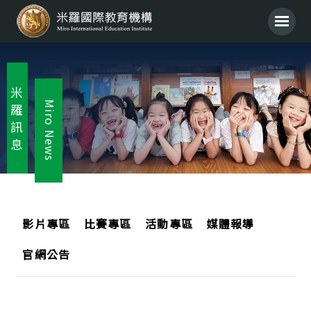
米
Miro News
羅
訊
息
影片專區
比賽專區
活動專區
媒體報導
官網公告