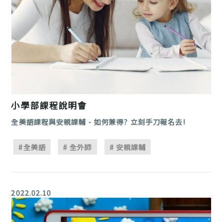
小學部課程說明會
全美語課程與安親課輔 - 如何兼得? 立刻手刀報名去!
#全美語
# 全外師
# 安親課輔
2022.02.10