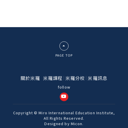
PAGE TOP
關於米羅
米羅課程
米羅分校
米羅訊息
Copyright © Miro International Education Institute,
All Rights Reserved.
Designed by
Micon
.