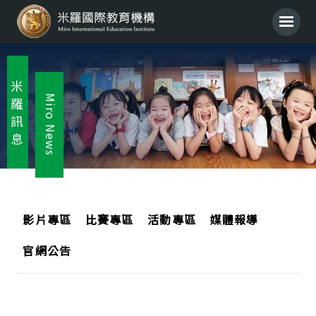
米
Miro News
羅
訊
息
影片專區
比賽專區
活動專區
媒體報導
官網公告