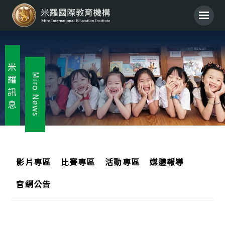
米
Miro News
羅
訊
息
影片專區
比賽專區
活動專區
媒體報導
官網公告